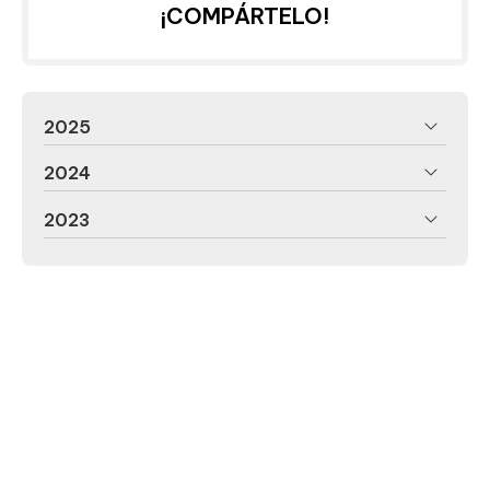
¡COMPÁRTELO!
2025
2024
2023
Especialistas en tratamientos de
estética en Lugo
Registro de patente: P202430940
En el Centro de Estética Iria López somos especialistas en