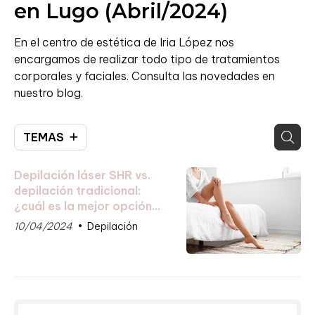
en Lugo (Abril/2024)
En el centro de estética de Iria López nos
encargamos de realizar todo tipo de tratamientos
corporales y faciales. Consulta las novedades en
nuestro blog.
TEMAS
Depilación láser SHR vs.
depilación tradicional:
¿cuál es la mejor opción
para ti?
10/04/2024
Depilación